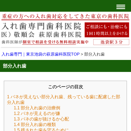
入れ歯専門｜東京池袋の萩原歯科医院TOP
>
部分入れ歯
部分入れ歯
このページの目次
1
バネが見えない部分入れ歯、残っている歯に配慮した部
分入れ歯
1.1
部分入れ歯の治療例
1.2
バネが見えるのが嫌
1.3
バネの歯が抜けるか心配
1.4
部分入れ歯の種類
1.5
残された歯を守るために