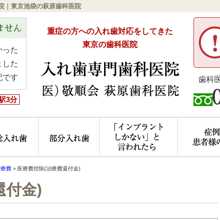
医院｜東京池袋の萩原歯科医院
ません
重症の方への入れ歯対応をしてきた
東京の歯科医院
かった
ました
配です
歯科
駅3分
ニック概要(初めての方へ)
総入れ歯
部分入れ歯
「インプラ
治療費
>
医療費控除(治療費還付金)
還付金)