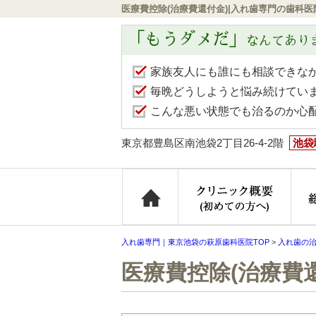
医療費控除(治療費還付金)|入れ歯専門の歯科
「もうダメだ」
なんてあり
家族友人にも誰にも相談できな
毎晩どうしようと悩み続けてい
こんな悪い状態でも治るのか心
東京都豊島区南池袋2丁目26-4-2階
池袋
ホーム
クリ
入れ歯専門｜東京池袋の萩原歯科医院TOP
>
入れ歯の
医療費控除(治療費