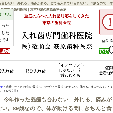
も合わない、外れる、痛みがある。とても入れていられない。89歳なので、
れ歯専門の歯科医院｜東京池袋の萩原歯科医院
ません
重症の方への入れ歯対応をしてきた
東京の歯科医院
かった
ました
配です
歯科
駅3分
ニック概要(初めての方へ)
総入れ歯
部分入れ歯
「インプラ
療例
>
自費で作った4年前の義歯も、今年作った義歯も合わない、外れる、痛みがある。とて
。（80代女性）
、今年作った義歯も合わない、外れる、痛みが
い。89歳なので、体が動ける間にきちんと食