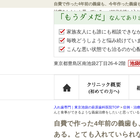
自費で作った4年前の義歯も、今年作った義歯
治療をしたいと思っている。（80代女性）|入
「もうダメだ」
なんてあり
家族友人にも誰にも相談できな
毎晩どうしようと悩み続けてい
こんな悪い状態でも治るのか心
東京都豊島区南池袋2丁目26-4-2階
池袋
ホーム
クリ
入れ歯専門｜東京池袋の萩原歯科医院TOP
>
症例・治
んと食事ができるような義歯治療をしたいと思っている
自費で作った4年前の義歯も
ある。とても入れていられな