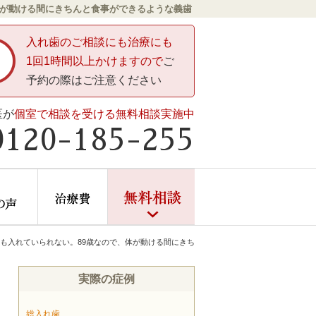
体が動ける間にきちんと食事ができるような義歯
入れ歯のご相談にも治療にも
1回1時間以上かけますので
ご
予約の際はご注意ください
医が
個室で相談を受ける無料相談実施中
0120-185-255
ントしかない」と言われたら
症例・患者様の声
治療費
無料相談
も入れていられない。89歳なので、体が動ける間にきち
実際の症例
総入れ歯