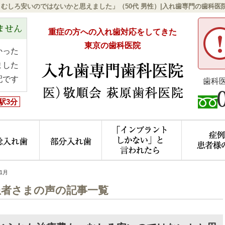
、むしろ安いのではないかと思えました」（50代 男性）|入れ歯専門の歯科
ません
重症の方への入れ歯対応をしてきた
東京の歯科医院
かった
ました
配です
歯科
駅3分
ニック概要(初めての方へ)
総入れ歯
部分入れ歯
「インプラ
11月
患者さまの声の記事一覧