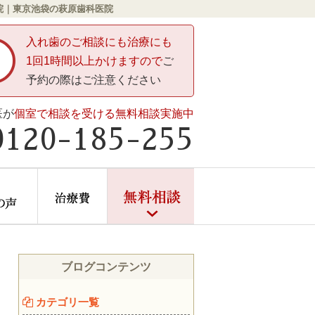
医院｜東京池袋の萩原歯科医院
入れ歯のご相談にも治療にも
1回1時間以上かけますので
ご
予約の際はご注意ください
医が
個室で相談を受ける無料相談実施中
0120-185-255
ントしかない」と言われたら
症例・患者様の声
治療費
無料相談
ブログコンテンツ
カテゴリ一覧