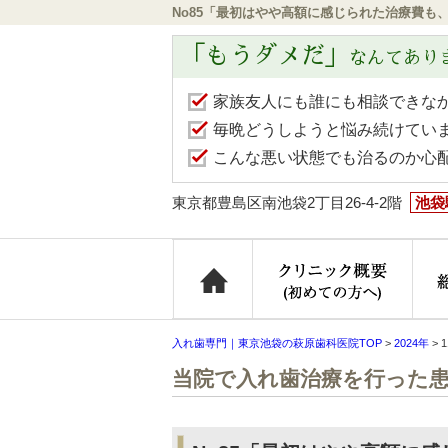
No85「最初はやや高額に感じられた治療費も
「もうダメだ」
なんてあり
家族友人にも誰にも相談できな
毎晩どうしようと悩み続けてい
こんな悪い状態でも治るのか心
東京都豊島区南池袋2丁目26-4-2階
池袋
ホーム
クリ
入れ歯専門｜東京池袋の萩原歯科医院TOP
>
2024年
>
当院で入れ歯治療を行った