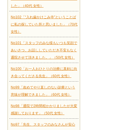
した」（40代 女性）
No102「“入れ歯かけこみ寺”ということば
に私の探していた所と思いました」（70代
女性）
No101「スタッフのみな様もいつも笑顔で
あいさつ、お話ししていただき不安もなく
通院させて頂きました。」（50代 女性）
No100「お一人おひとりの治療に真剣に向
き合ってくださる先生」（60代 女性）
No99「改めてやり直しのない診療という
意味が理解できました」（60代 女性）
No98「通院で2時間程かかりましたが大変
感謝しております」（50代 女性）
No97「先生、スタッフのみなさんが安心