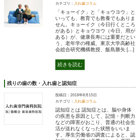
カテゴリ：
入れ歯コラム
「キョーイク」と「キョウヨウ」と
いっても、教育でも教養でもありま
せん。キョーイク（今日行くところ
がある）とキョウヨウ（今日、用が
ある）が、健康長寿には重要だとい
う、老年学の権威、東京大学高齢社
会総合研究機構教授、飯島勝矢 […]
続きを読む
残りの歯の数・入れ歯と認知症
投稿日：2018年8月15日
カテゴリ：
入れ歯コラム
認知症とは 認知症とは、脳や身体
の疾患を原因として、記憶・判断力
などの障害がおこり、普通の社会生
活が送れなくなった状態をいいま
す。厚生労働省の調査によると、認