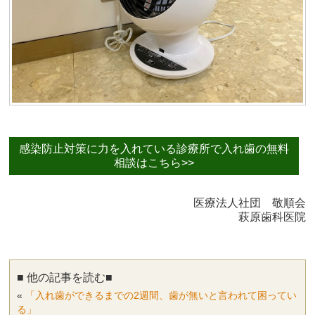
感染防止対策に力を入れている診療所で入れ歯の無料
相談はこちら>>
医療法人社団 敬順会
萩原歯科医院
■ 他の記事を読む■
«
「入れ歯ができるまでの2週間、歯が無いと言われて困ってい
る」