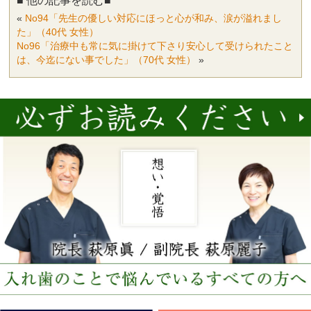
■ 他の記事を読む■
«
No94「先生の優しい対応にほっと心が和み、涙が溢れまし
た」（40代 女性）
No96「治療中も常に気に掛けて下さり安心して受けられたこと
は、今迄にない事でした」（70代 女性）
»