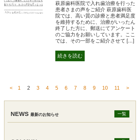
萩原歯科医院で入れ歯治療を行った
患者さまの声をご紹介 萩原歯科医
院では、高い質の診療と患者満足度
を維持するために、治療がいったん
終了した方に、郵送にてアンケート
のご協力をお願いしています。ここ
では、その一部をご紹介させて […]
続きを読む
<
1
2
3
4
5
6
7
8
9
10
11
>
NEWS
一覧
最新のお知らせ