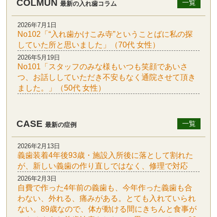
COLMUN
一覧
最新の入れ歯コラム
2026年7月1日
No102「“入れ歯かけこみ寺”ということばに私の探
していた所と思いました」（70代 女性）
2026年5月19日
No101「スタッフのみな様もいつも笑顔であいさ
つ、お話ししていただき不安もなく通院させて頂き
ました。」（50代 女性）
CASE
一覧
最新の症例
2026年2月13日
義歯装着4年後93歳・施設入所後に落として割れた
が、新しい義歯の作り直しではなく、修理で対応
2026年2月3日
自費で作った4年前の義歯も、今年作った義歯も合
わない、外れる、痛みがある。とても入れていられ
ない。89歳なので、体が動ける間にきちんと食事が